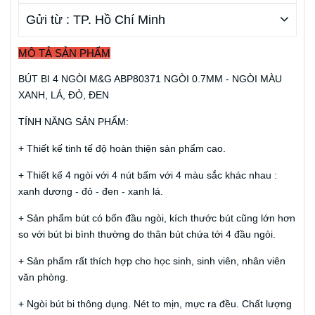
Gửi từ : TP. Hồ Chí Minh
MÔ TẢ SẢN PHẨM
BÚT BI 4 NGÒI M&G ABP80371 NGÒI 0.7MM - NGÒI MÀU
XANH, LÁ, ĐỎ, ĐEN
TÍNH NĂNG SẢN PHẨM:
+ Thiết kế tinh tế độ hoàn thiện sản phẩm cao.
+ Thiết kế 4 ngòi với 4 nút bấm với 4 màu sắc khác nhau :
xanh dương - đỏ - đen - xanh lá.
+ Sản phẩm bút có bốn đầu ngòi, kích thước bút cũng lớn hơn
so với bút bi bình thường do thân bút chứa tới 4 đầu ngòi.
+ Sản phẩm rất thích hợp cho học sinh, sinh viên, nhân viên
văn phòng.
+ Ngòi bút bi thông dụng. Nét to mịn, mực ra đều. Chất lượng