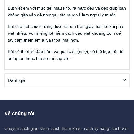
Bút viết êm với mực gel mau khô, ra mực đều và đẹp giúp bạn
không gặp vấn đề như gai, tắc mực và lem ngoài ý muốn.
Bút cho nét chữ rõ ràng, lướt rất êm trên giấy, tiện lợi khi phải
viết nhiều. Với miếng lót mềm cách đầu viết khoảng 1cm để
tay cầm thêm êm ái và thoải mái hơn.
Bút có thiết kế đầu bấm và quai cài tiện lợi, có thể kẹp trên túi
áo/ quần hoặc bìa sơ mi, tập vở,…
Đánh giá
Về chúng tôi
Chuyên sách giáo khoa, sách tham khảo, sách kỹ năng, sách văn