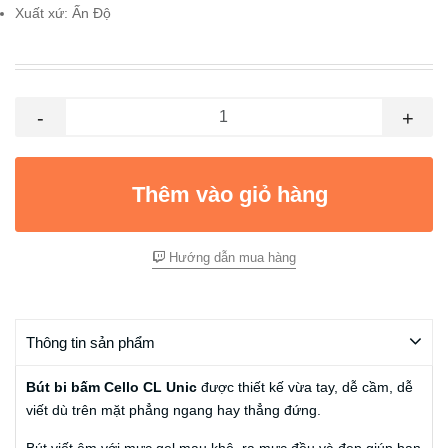
Xuất xứ: Ấn Độ
-
+
Thêm vào giỏ hàng
Hướng dẫn mua hàng
Thông tin sản phẩm
Bút bi bấm Cello CL Unic
được thiết kế vừa tay, dễ cầm, dễ
viết dù trên mặt phẳng ngang hay thẳng đứng.
Bút viết êm với mực gel mau khô, ra mực đều và đẹp giúp bạn