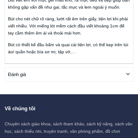
không gặp vấn đề như gai, tắc mực và lem ngoài ý muốn.
Bút cho nét chữ rõ ràng, lướt rất êm trên giấy, tiện lợi khi phải
viết nhiều. Với miếng lót mềm cách đầu viết khoảng 1cm để
tay cầm thêm êm ái và thoải mái hơn.
Bút có thiết kế đầu bấm và quai cài tiện lợi, có thể kẹp trên túi
áo/ quần hoặc bìa sơ mi, tập vở,…
Đánh giá
Về chúng tôi
Chuyên sách giáo khoa, sách tham khảo, sách kỹ năng, sách văn
học, sách thiếu nhi, truyện tranh, văn phòng phẩm, đồ chơi