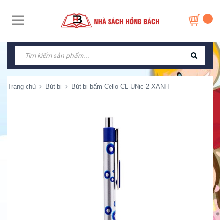
Trang chủ
Bút bi
Bút bi bấm Cello CL UNic-2 XANH