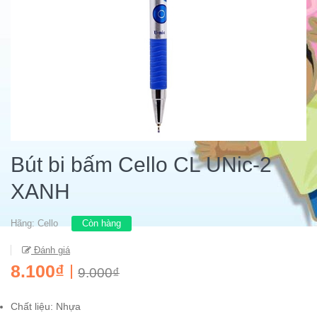
Bút bi bấm Cello CL UNic-2
XANH
Hãng:
Cello
Còn hàng
Đánh giá
8.100₫
9.000₫
Chất liệu: Nhựa