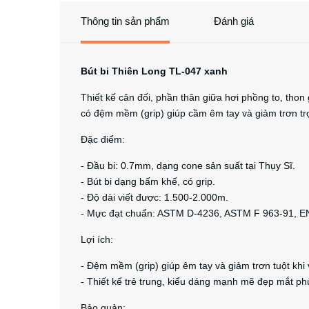
Thông tin sản phẩm
Đánh giá
Bút bi Thiên Long TL-047 xanh
Thiết kế cân đối, phần thân giữa hơi phồng to, th
có đệm mềm (grip) giúp cầm êm tay và giảm trơn trợt
Đặc điểm:
- Đầu bi: 0.7mm, dạng cone sản suất tại Thụy Sĩ.
- Bút bi dạng bấm khế, có grip.
- Độ dài viết được: 1.500-2.000m.
- Mực đạt chuẩn: ASTM D-4236, ASTM F 963-91, E
Lợi ích:
- Đệm mềm (grip) giúp êm tay và giảm trơn tuột khi 
- Thiết kế trẻ trung, kiểu dáng mạnh mẽ đẹp mắt phù
Bảo quản: