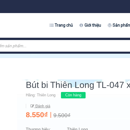
Trang chủ
Giới thiệu
Sản phẩ
Bút bi Thiên Long TL-047 
Hãng:
Thiên Long
Còn hàng
Đánh giá
8.550₫
9.500₫
Thương hiệu: Thiên Long