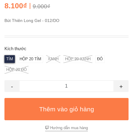
8.100₫
9.000₫
Bút Thiên Long Gel - 012/DO
Kích thước
TÍM
HỘP 20 TÍM
XANH
HỘP 20 XANH
ĐỎ
HỘP 20 ĐỎ
-
+
Thêm vào giỏ hàng
Hướng dẫn mua hàng