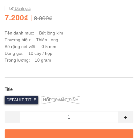
Đánh giá
7.200₫
8.000₫
Tên danh mục: Bút lông kim
Thương hiệu: Thiên Long
Bề rộng nét viết: 0.5 mm
Đóng gói: 10 cây / hộp
Trọng lượng: 10 gram
Title
DEFAULT TITLE
HỘP 10 MẶC ĐỊNH
-
+