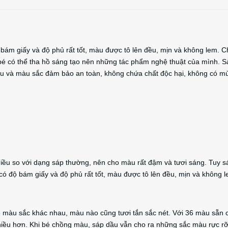
m giấy và độ phủ rất tốt, màu được tô lên đều, mịn và không lem. C
bé có thể tha hồ sáng tạo nên những tác phẩm nghệ thuật của mình. S
iệu và màu sắc đảm bảo an toàn, không chứa chất độc hại, không có mù
iều so với dạng sáp thường, nên cho màu rất đậm và tươi sáng. Tuy s
 độ bám giấy và độ phủ rất tốt, màu được tô lên đều, mịn và không l
màu sắc khác nhau, màu nào cũng tươi tắn sắc nét. Với 36 màu sẵn 
nhiều hơn. Khi bé chồng màu, sáp dầu vẫn cho ra những sắc màu rực rỡ