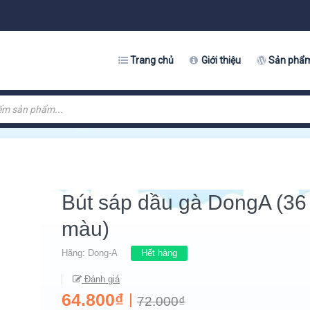
Trang chủ
Giới thiệu
Sản phẩ
Bút sáp dầu gà DongA (36
màu)
Hãng:
Dong-A
Hết hàng
Đánh giá
64.800₫
72.000₫