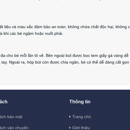
ất liệu và màu sắc đảm bảo an toàn, không chứa chất độc hại, không 
cả khi các bé ngậm hoặc nuốt phải.
 đa cho bé mỗi lần tô vẽ. Bên ngoài bút được bọc tem giấy gà vàng dễ
 tay. Ngoài ra, hộp bút còn được chia ngăn, bé có thể dễ dàng cất gọn
ách
Thông tin
ách bảo mật
Trang chủ
ách vận chuyển
Giới thiệu