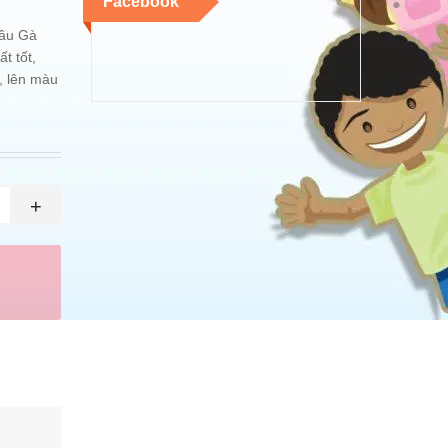
Facebook
Dầu Gà
t tốt,
, lên màu
+