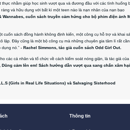
ết thực nhằm giúp học sinh vượt qua và đương đầu với các tình huống b
õ ràng và hữu dụng với bất kì một teen nào là nạn nhân của nạn bạo
 & Wannabes, cuốn sách truyền cảm hứng cho bộ phim điện ảnh 
 cuốn sách đồng hành không định kiến, một công cụ hỗ trợ và khai s
ô lập. Đây cũng là một bộ công cụ mà những chuyên gia tâm lí rất cần
p dụng nó.”
-
Rachel Simmons, tác giả cuốn sách Odd Girl Out.
c cá nhân và tổ chức về cách kiểm soát nóng giận, là tác giả của
, Dũng cảm lên em! Sách hướng dẫn vượt qua sang chấn xâm hại
.L.S (Girls in Real Life Situations)
và Salvaging Sisterhood
ách
Thông tin