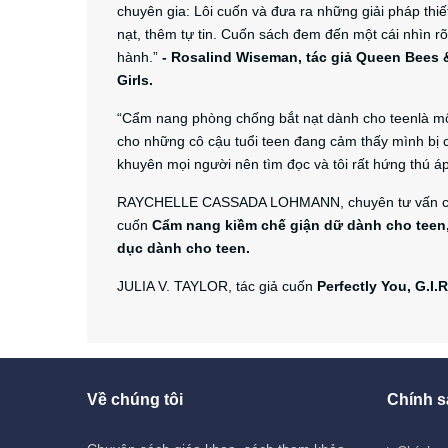
chuyên gia: Lôi cuốn và đưa ra những giải pháp thi
nạt, thêm tự tin. Cuốn sách đem đến một cái nhìn r
hành.”
-
Rosalind Wiseman, tác giả Queen Bees
Girls.
“Cẩm nang phòng chống bắt nạt dành cho teenlà một
cho những cô cậu tuổi teen đang cảm thấy mình bị c
khuyên mọi người nên tìm đọc và tôi rất hứng thú á
RAYCHELLE CASSADA LOHMANN, chuyên tư vấn cho cá
cuốn
Cẩm nang kiềm chế giận dữ dành cho teen
dục dành cho teen.
JULIA V. TAYLOR, tác giả cuốn
Perfectly You, G.I.R
Về chúng tôi
Chính s