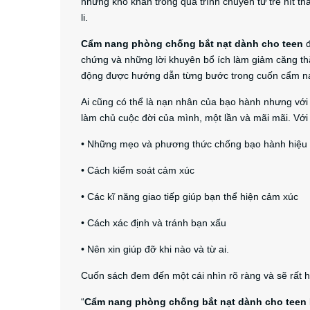
những khó khăn trong quá trình chuyển từ trẻ nít thà
li.
Cẩm nang phòng chống bắt nạt dành cho teen
đ
chứng và những lời khuyên bổ ích làm giảm căng t
động được hướng dẫn từng bước trong cuốn cẩm nang
Ai cũng có thể là nạn nhân của bạo hành nhưng với 
làm chủ cuộc đời của mình, một lần và mãi mãi. Vớ
• Những mẹo và phương thức chống bạo hành hiệu
• Cách kiểm soát cảm xúc
• Các kĩ năng giao tiếp giúp bạn thể hiện cảm xúc
• Cách xác định và tránh bạn xấu
• Nên xin giúp đỡ khi nào và từ ai.
Cuốn sách đem đến một cái nhìn rõ ràng và sẽ rất 
“
Cẩm nang phòng chống bắt nạt dành cho teen