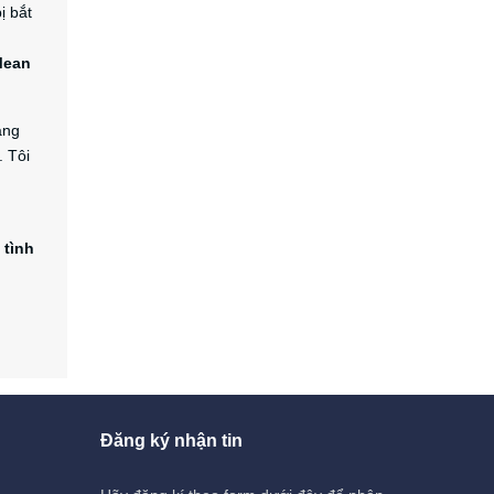
ị bắt
Mean
áng
. Tôi
 tình
Đăng ký nhận tin