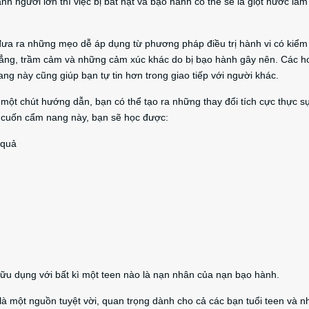
nh người lớn thì việc bị bắt nạt và bạo hành có thể sẽ là giọt nước làm
ưa ra những mẹo dễ áp dụng từ phương pháp điều trị hành vi có kiểm
hẳng, trầm cảm và những cảm xúc khác do bị bạo hành gây nên. Các h
 này cũng giúp bạn tự tin hơn trong giao tiếp với người khác.
một chút hướng dẫn, bạn có thể tạo ra những thay đổi tích cực thực s
i cuốn cẩm nang này, bạn sẽ học được:
 quả
hữu dụng với bất kì một teen nào là nạn nhân của nạn bạo hành.
là một nguồn tuyệt vời, quan trọng dành cho cả các bạn tuổi teen và 