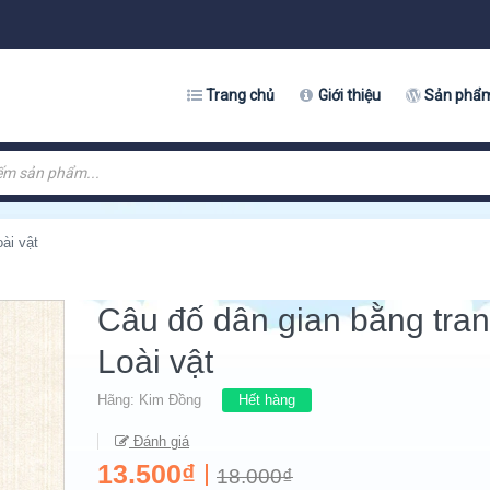
Trang chủ
Giới thiệu
Sản phẩ
ài vật
Câu đố dân gian bằng tran
Loài vật
Hãng:
Kim Đồng
Hết hàng
Đánh giá
13.500₫
18.000₫