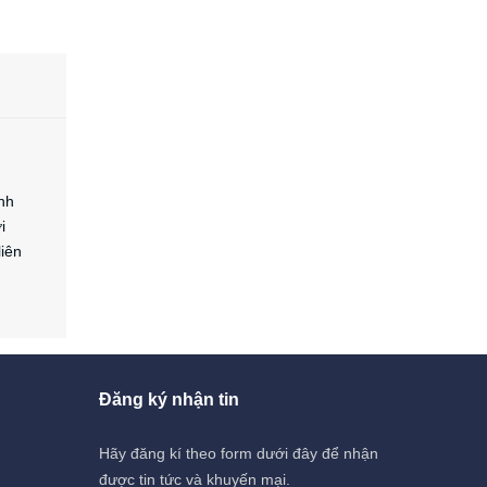
nh
i
liên
Đăng ký nhận tin
Hãy đăng kí theo form dưới đây để nhận
được tin tức và khuyến mại.