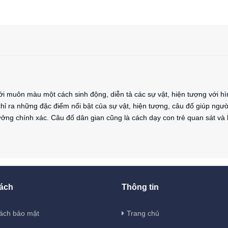
i muôn màu một cách sinh động, diễn tả các sự vật, hiện tượng với hì
chỉ ra những đặc điểm nổi bật của sự vật, hiện tượng, câu đố giúp ngườ
ưởng chính xác. Câu đố dân gian cũng là cách dạy con trẻ quan sát và 
ách
Thông tin
ách bảo mật
Trang chủ