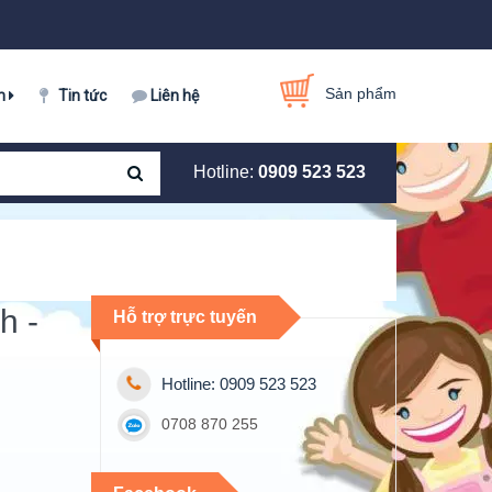
Sản phẩm
m
Tin tức
Liên hệ
Hotline:
0909 523 523
h -
Hỗ trợ trực tuyến
Hotline: 0909 523 523
0708 870 255