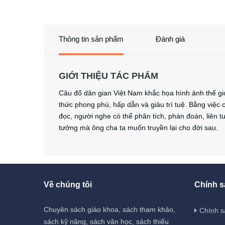
Thông tin sản phẩm
Đánh giá
GIỚI THIỆU TÁC PHẨM
Câu đố dân gian Việt Nam khắc họa hình ảnh thế giớ
thức phong phú, hấp dẫn và giàu trí tuệ. Bằng việc 
đọc, người nghe có thể phân tích, phán đoán, liên t
tưởng mà ông cha ta muốn truyền lại cho đời sau.
Về chúng tôi
Chính s
Chuyên sách giáo khoa, sách tham khảo,
Chính s
sách kỹ năng, sách văn học, sách thiếu