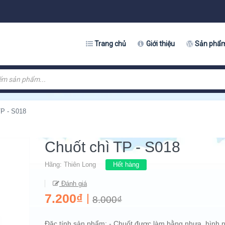
Trang chủ
Giới thiệu
Sản phẩ
TP - S018
Chuốt chì TP - S018
Hãng:
Thiên Long
Hết hàng
Đánh giá
7.200₫
8.000₫
Đặc tính sản phẩm: - Chuốt được làm bằng nhựa, hình 