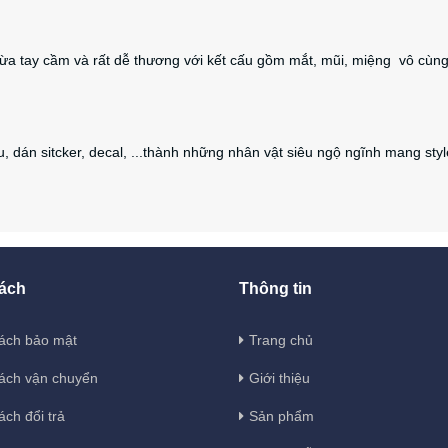
ừa tay cầm và rất dễ thương với kết cấu gồm mắt, mũi, miệng vô cùn
 dán sitcker, decal, ...thành những nhân vật siêu ngộ ngĩnh mang styl
ách
Thông tin
ách bảo mật
Trang chủ
ách vận chuyển
Giới thiệu
ách đổi trả
Sản phẩm