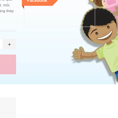
Facebook
, mũi,
ằng thép
+