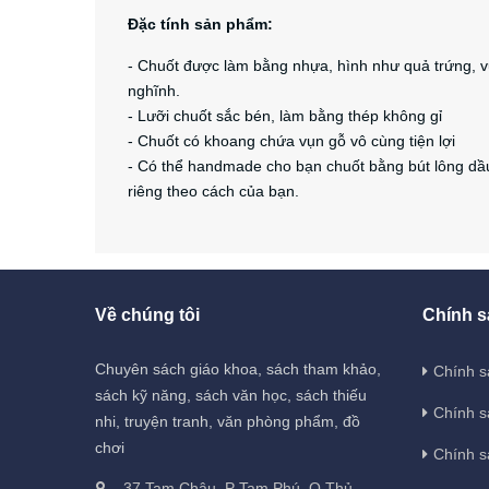
Đặc tính sản phẩm:
- Chuốt được làm bằng nhựa, hình như quả trứng, v
nghĩnh.
- Lưỡi chuốt sắc bén, làm bằng thép không gỉ
- Chuốt có khoang chứa vụn gỗ vô cùng tiện lợi
- Có thể handmade cho bạn chuốt bằng bút lông dầu,
riêng theo cách của bạn.
Về chúng tôi
Chính s
Chuyên sách giáo khoa, sách tham khảo,
Chính s
sách kỹ năng, sách văn học, sách thiếu
Chính s
nhi, truyện tranh, văn phòng phẩm, đồ
chơi
Chính s
37 Tam Châu, P Tam Phú, Q Thủ