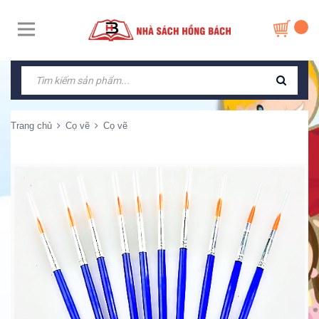
Trang chủ
Cọ vẽ
Cọ vẽ