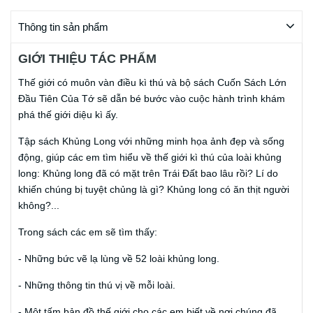
Thông tin sản phẩm
GIỚI THIỆU TÁC PHẨM
Thế giới có muôn vàn điều kì thú và bộ sách Cuốn Sách Lớn
Đầu Tiên Của Tớ sẽ dẫn bé bước vào cuộc hành trình khám
phá thế giới diệu kì ấy.
Tập sách Khủng Long với những minh họa ảnh đẹp và sống
động, giúp các em tìm hiểu về thế giới kì thú của loài khủng
long: Khủng long đã có mặt trên Trái Đất bao lâu rồi? Lí do
khiến chúng bị tuyệt chủng là gì? Khủng long có ăn thịt người
không?...
Trong sách các em sẽ tìm thấy:
- Những bức vẽ lạ lùng về 52 loài khủng long.
- Những thông tin thú vị về mỗi loài.
- Một tấm bản đồ thế giới cho các em biết về nơi chúng đã