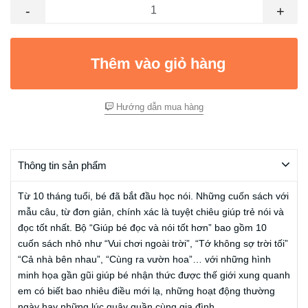
-
+
Thêm vào giỏ hàng
Hướng dẫn mua hàng
Thông tin sản phẩm
Từ 10 tháng tuổi, bé đã bắt đầu học nói. Những cuốn sách với
mẫu câu, từ đơn giản, chính xác là tuyệt chiêu giúp trẻ nói và
đọc tốt nhất. Bộ “Giúp bé đọc và nói tốt hơn” bao gồm 10
cuốn sách nhỏ như “Vui chơi ngoài trời”, “Tớ không sợ trời tối”
“Cả nhà bên nhau”, “Cùng ra vườn hoa”… với những hình
minh họa gần gũi giúp bé nhận thức được thế giới xung quanh
em có biết bao nhiêu điều mới lạ, những hoạt động thường
ngày hay những lúc quây quần cùng gia đình.