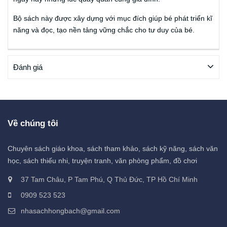
Bộ sách này được xây dựng với mục đích giúp bé phát triển kĩ
năng và đọc, tạo nền tảng vững chắc cho tư duy của bé.
Đánh giá
Về chúng tôi
Chuyên sách giáo khoa, sách tham khảo, sách kỹ năng, sách văn
học, sách thiếu nhi, truyện tranh, văn phòng phẩm, đồ chơi
37 Tam Châu, P Tam Phú, Q Thủ Đức, TP Hồ Chí Minh
0909 523 523
nhasachhongbach@gmail.com