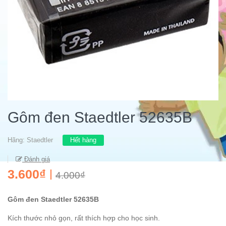
Gôm đen Staedtler 52635B
Hãng:
Staedtler
Hết hàng
Đánh giá
3.600₫
4.000₫
Gôm đen Staedtler 52635B
Kích thước nhỏ gọn, rất thích hợp cho học sinh.