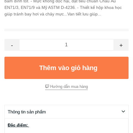
bám dính tốt. - Mực không độc hại, đạt tiêu chuẩn Châu Âu
EN71/3, EN71/9 và Mỹ ASTM D-4236. - Thiết kế hộp khoa học
giúp tránh bay hơi và chảy mực...Van tiết lưu giúp...
-
+
Thêm vào giỏ hàng
Hướng dẫn mua hàng
Thông tin sản phẩm
Đặc điểm: