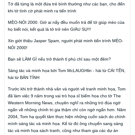
Tớ đã từng là một đứa trẻ bình thường như các bạn, cho đến
khi tớ tình cờ phát minh ra tiến trình
MÈO-NÓI 2000. Giờ ai nấy đều muốn trả để tớ giúp mèo của
họ biết nói, kết quả là tớ trở nên GIÀU SỤ!!!
Xin giới thiệu Jasper Spam, người phát minh tiến trình MÈO-
NÓI 2000!
Bạn sẽ LÀM GÌ nếu trở thành tỉ phú chỉ sau một đêm?
Sáng tác và minh họa bởi Tom McLAUGHlin - hài từ CÁI TÊN,
hài từ BẢN TÍNH
Trước khi trở thành nhà văn và người vẽ tranh minh họa, Tom
đã làm việc 9 năm trong vai trò họa sĩ biếm họa cho tờ The
Western Morning News, chuyên nghĩ ra những trò đùa ngớ
ngẩn về những chính trị gia thậm chí còn ngớ ngẩn hơn. Năm
2004, Tom hạ quyết tâm thực hiện những cuốn sách do chính
mình sáng tác và minh họa. Kể từ đó ông chuyển sang sáng
tác và minh họa sách tranh, cũng như tham gia các dự án