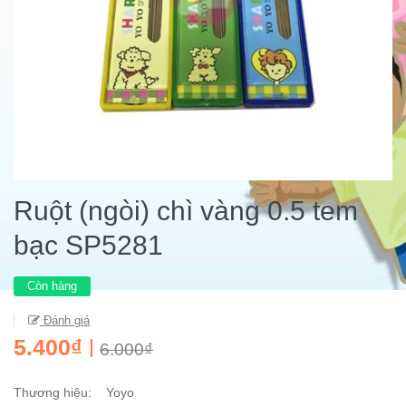
Ruột (ngòi) chì vàng 0.5 tem
bạc SP5281
Còn hàng
Đánh giá
5.400₫
6.000₫
Thương hiệu: Yoyo