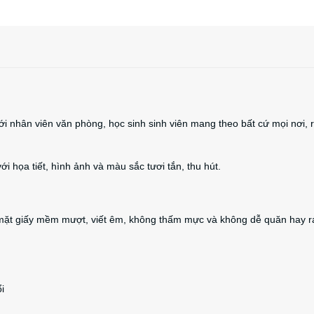
i nhân viên văn phòng, học sinh sinh viên mang theo bất cứ mọi nơi, r
ới họa tiết, hình ảnh và màu sắc tươi tắn, thu hút.
bề mặt giấy mềm mượt, viết êm, không thấm mực và không dễ quăn hay r
i