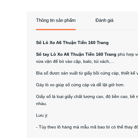
Thông tin sản phẩm
Đánh giá
Sổ Lò Xo A6 Thuận Tiến 160 Trang
Sổ tay Lò Xo A6 Thuận Tiến 160 Trang
phù hợp vớ
vừa vặn để bỏ vào cặp, balo, túi xách,…
Bìa sổ được sản xuất từ giấy bồi cứng cáp, thiết kế v
Gáy lò xo giúp sổ cứng cáp và dễ lật giở hơn.
Giấy sổ là loại giấy chất lượng cao, độ bền cao, 
nhàu.
Lưu ý:
- Tùy theo lô hàng mà mẫu mã bao bì có thể thay đổ