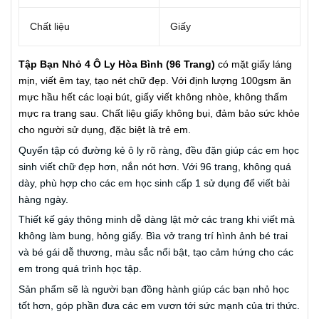
Chất liệu
Giấy
Tập Bạn Nhỏ 4 Ô Ly Hòa Bình (96 Trang)
có mặt giấy láng
mịn, viết êm tay, tạo nét chữ đẹp. Với định lượng 100gsm ăn
mực hầu hết các loại bút, giấy viết không nhòe, không thấm
mực ra trang sau. Chất liệu giấy không bụi, đảm bảo sức khỏe
cho người sử dụng, đặc biệt là trẻ em.
Quyển tập có đường kẻ ô ly rõ ràng, đều đặn giúp các em học
sinh viết chữ đẹp hơn, nắn nót hơn. Với 96 trang, không quá
dày, phù hợp cho các em học sinh cấp 1 sử dụng để viết bài
hàng ngày.
Thiết kế gáy thông minh dễ dàng lật mở các trang khi viết mà
không làm bung, hỏng giấy. Bìa vở trang trí hình ảnh bé trai
và bé gái dễ thương, màu sắc nổi bật, tạo cảm hứng cho các
em trong quá trình học tập.
Sản phẩm sẽ là người bạn đồng hành giúp các bạn nhỏ học
tốt hơn, góp phần đưa các em vươn tới sức mạnh của tri thức.