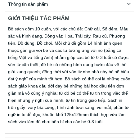
Thông tin sản phẩm
GIỚI THIỆU TÁC PHẨM
Bộ sách gồm 10 cuốn, với các chủ đề: Chữ cái, Số đếm, Màu
sắc và hình dạng, Động vật; Hoa, Trái cây, Rau củ, Phương
tiện, Đồ dùng, Đồ chơi. Mỗi chủ đề gồm 14 hình ảnh quen
thuộc gần gũi với bé và các từ tương ứng với nó (bằng cả
tiếng Việt và tiếng Anh) nhằm giúp các bé từ 0-3 tuổi có được
vốn từ cần thiết, để bé có những hình dung bước đầu về thế
giới xung quanh; đồng thời với vốn từ nho nhỏ này bé sẽ biểu
đạt ý nghĩ của mình tốt hơn. Bộ sách có thể coi là những cuốn
sách giáo khoa đầu đời dạy bé những bài học đầu tiên đơn
giản mà vô cùng ý nghĩa; từ đó bé có thể tự tin trong việc thể
hiện những ý nghĩ của mình, tự tin trong giao tiếp. Sách in
trên giấy Ivory bìa cứng, hình ảnh tươi sáng, vui mắt, phần từ
ngữ in to dễ đọc, khuôn khổ 125x125mm thích hợp vừa làm
sách vừa làm đồ chơi bền bỉ cho các bé 0-3 tuổi.