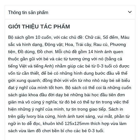
Thông tin sản phẩm
GIỚI THIỆU TÁC PHẨM
Bộ sách gồm 10 cuốn, với các chủ đề: Chữ cái, Số đếm, Màu
sắc và hình dạng, Động vật; Hoa, Trái cây, Rau củ, Phương
tiện, Đồ dùng, Đồ chơi. Mỗi chủ đề gồm 14 hình ảnh quen
thuộc gần gũi với bé và các từ tương ứng với nó (bằng cả
tiếng Việt và tiếng Anh) nhằm giúp các bé từ 0-3 tuổi có được
vốn từ cần thiết, để bé có những hình dung bước đầu về thế
giới xung quanh; đồng thời với vốn từ nho nhỏ này bé sẽ biểu
đạt ý nghĩ của mình tốt hơn. Bộ sách có thể coi là những cuốn
sách giáo khoa đầu đời dạy bé những bài học đầu tiên đơn
giản mà vô cùng ý nghĩa; từ đó bé có thể tự tin trong việc thể
hiện những ý nghĩ của mình, tự tin trong giao tiếp. Sách in
trên giấy Ivory bìa cứng, hình ảnh tươi sáng, vui mắt, phần từ
ngữ in to dễ đọc, khuôn khổ 125x125mm thích hợp vừa làm
sách vừa làm đồ chơi bền bỉ cho các bé 0-3 tuổi.