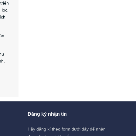
triển
 lọc,
ích
oàn
thu
nh.
Đăng ký nhận tin
Hãy đăng kí theo form dưới đây để nhận