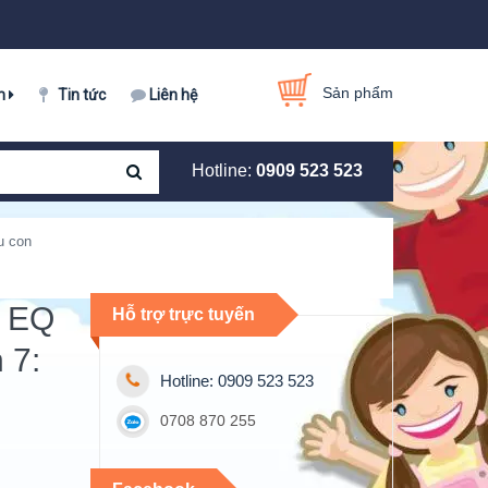
Sản phẩm
m
Tin tức
Liên hệ
Hotline:
0909 523 523
u con
: EQ
Hỗ trợ trực tuyến
 7:
Hotline: 0909 523 523
0708 870 255