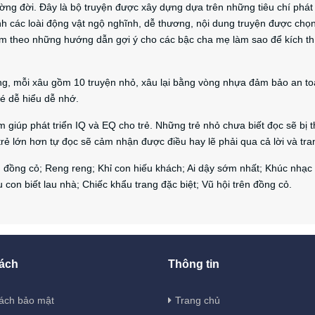
ờng đời. Đây là bộ truyện được xây dựng dựa trên những tiêu chí phát 
h các loài động vật ngộ nghĩnh, dễ thương, nội dung truyện được chọn
, kèm theo những hướng dẫn gợi ý cho các bậc cha mẹ làm sao để kích th
àng, mỗi xâu gồm 10 truyện nhỏ, xâu lại bằng vòng nhựa đảm bảo an t
bé dễ hiểu dễ nhớ.
m giúp phát triển IQ và EQ cho trẻ. Những trẻ nhỏ chưa biết đọc sẽ bị 
rẻ lớn hơn tự đọc sẽ cảm nhận được điều hay lẽ phải qua cả lời và tra
n đồng cỏ; Reng reng; Khỉ con hiếu khách; Ai dậy sớm nhất; Khúc nhạc
con biết lau nhà; Chiếc khẩu trang đặc biệt; Vũ hội trên đồng cỏ.
ách
Thông tin
ách bảo mật
Trang chủ