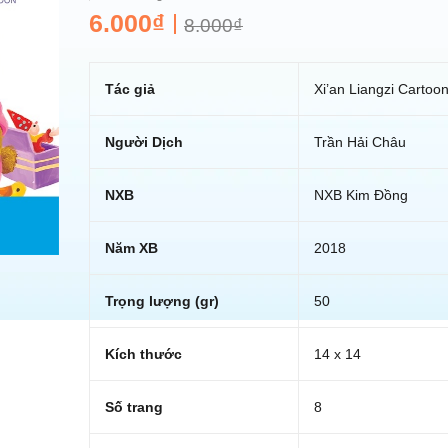
6.000₫
8.000₫
Tác giả
Xi’an Liangzi Cartoo
Người Dịch
Trần Hải Châu
NXB
NXB Kim Đồng
Năm XB
2018
Trọng lượng (gr)
50
Kích thước
14 x 14
Số trang
8