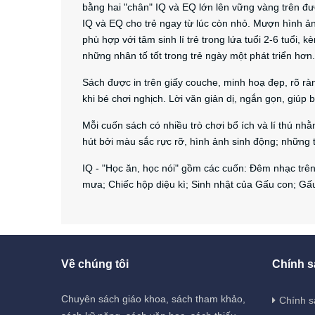
bằng hai "chân" IQ và EQ lớn lên vững vàng trên đư
IQ và EQ cho trẻ ngay từ lúc còn nhỏ. Mượn hình ản
phù hợp với tâm sinh lí trẻ trong lứa tuổi 2-6 tuổi
những nhân tố tốt trong trẻ ngày một phát triển hơn.
Sách được in trên giấy couche, minh hoạ đẹp, rõ r
khi bé chơi nghịch. Lời văn giản dị, ngắn gọn, giúp 
Mỗi cuốn sách có nhiều trò chơi bổ ích và lí thú nhằ
hút bởi màu sắc rực rỡ, hình ảnh sinh động; những t
IQ - "Học ăn, học nói" gồm các cuốn: Đêm nhạc trê
mưa; Chiếc hộp diệu kì; Sinh nhật của Gấu con; Gấu 
Về chúng tôi
Chính s
Chuyên sách giáo khoa, sách tham khảo,
Chính s