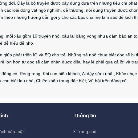
ờng đời. Đây là bộ truyện được xây dựng dựa trên những tiêu chí phát 
h các loài động vật ngộ nghĩnh, dễ thương, nội dung truyện được chọn
, kèm theo những hướng dẫn gợi ý cho các bậc cha mẹ làm sao để kích th
àng, mỗi xâu gồm 10 truyện nhỏ, xâu lại bằng vòng nhựa đảm bảo an t
bé dễ hiểu dễ nhớ.
m giúp phát triển IQ và EQ cho trẻ. Những trẻ nhỏ chưa biết đọc sẽ bị 
rẻ lớn hơn tự đọc sẽ cảm nhận được điều hay lẽ phải qua cả lời và tra
n đồng cỏ; Reng reng; Khỉ con hiếu khách; Ai dậy sớm nhất; Khúc nhạc
con biết lau nhà; Chiếc khẩu trang đặc biệt; Vũ hội trên đồng cỏ.
ách
Thông tin
ách bảo mật
Trang chủ