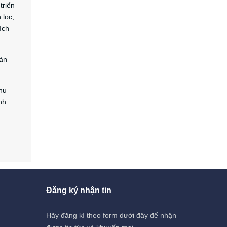
triển
 lọc,
ích
oàn
thu
nh.
Đăng ký nhận tin
Hãy đăng kí theo form dưới đây để nhận