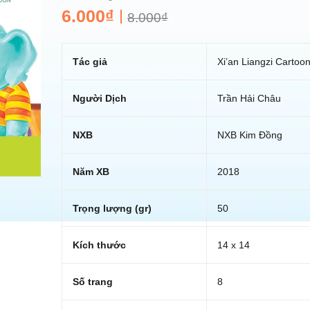
6.000₫
8.000₫
Tác giả
Xi’an Liangzi Cartoo
Người Dịch
Trần Hải Châu
NXB
NXB Kim Đồng
Năm XB
2018
Trọng lượng (gr)
50
Kích thước
14 x 14
Số trang
8