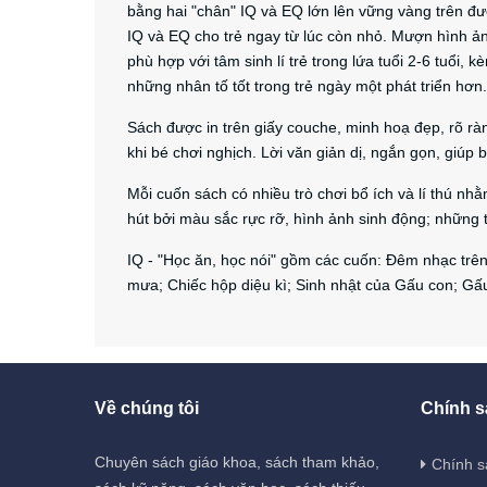
bằng hai "chân" IQ và EQ lớn lên vững vàng trên đư
IQ và EQ cho trẻ ngay từ lúc còn nhỏ. Mượn hình ản
phù hợp với tâm sinh lí trẻ trong lứa tuổi 2-6 tuổi
những nhân tố tốt trong trẻ ngày một phát triển hơn.
Sách được in trên giấy couche, minh hoạ đẹp, rõ r
khi bé chơi nghịch. Lời văn giản dị, ngắn gọn, giúp 
Mỗi cuốn sách có nhiều trò chơi bổ ích và lí thú nhằ
hút bởi màu sắc rực rỡ, hình ảnh sinh động; những t
IQ - "Học ăn, học nói" gồm các cuốn: Đêm nhạc trê
mưa; Chiếc hộp diệu kì; Sinh nhật của Gấu con; Gấu 
Về chúng tôi
Chính s
Chuyên sách giáo khoa, sách tham khảo,
Chính s