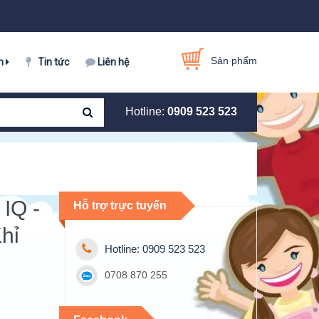
Sản phẩm
m
Tin tức
Liên hệ
Hotline:
0909 523 523
 IQ -
Hỗ trợ trực tuyến
hỉ
Hotline: 0909 523 523
0708 870 255