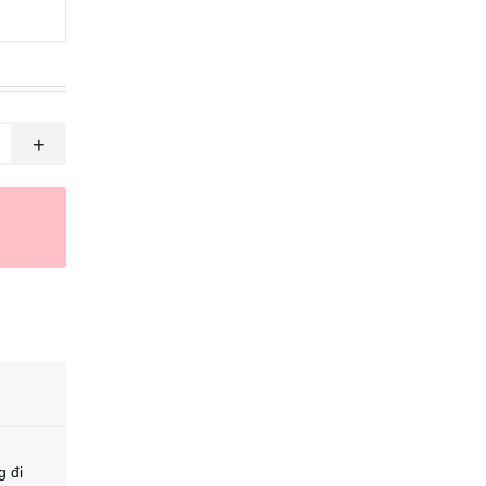
+
g đi