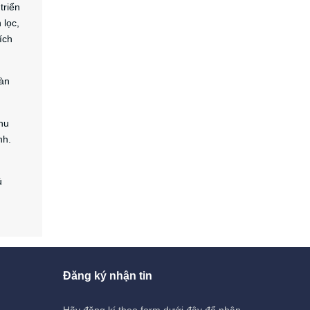
triển
 lọc,
ích
oàn
thu
nh.
ú
Đăng ký nhận tin