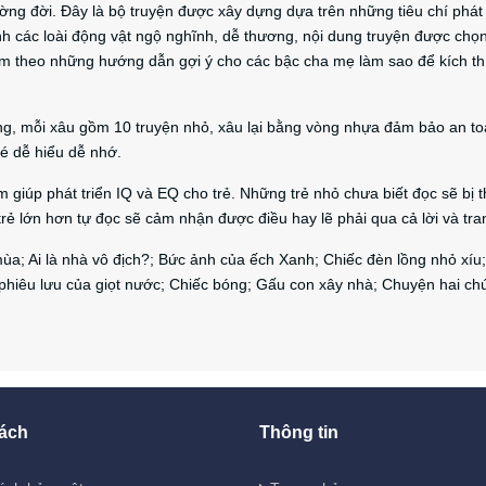
ờng đời. Đây là bộ truyện được xây dựng dựa trên những tiêu chí phát 
h các loài động vật ngộ nghĩnh, dễ thương, nội dung truyện được chọn
, kèm theo những hướng dẫn gợi ý cho các bậc cha mẹ làm sao để kích th
àng, mỗi xâu gồm 10 truyện nhỏ, xâu lại bằng vòng nhựa đảm bảo an t
bé dễ hiểu dễ nhớ.
m giúp phát triển IQ và EQ cho trẻ. Những trẻ nhỏ chưa biết đọc sẽ bị 
rẻ lớn hơn tự đọc sẽ cảm nhận được điều hay lẽ phải qua cả lời và tra
a; Ai là nhà vô địch?; Bức ảnh của ếch Xanh; Chiếc đèn lồng nhỏ xíu;
hiêu lưu của giọt nước; Chiếc bóng; Gấu con xây nhà; Chuyện hai ch
ách
Thông tin