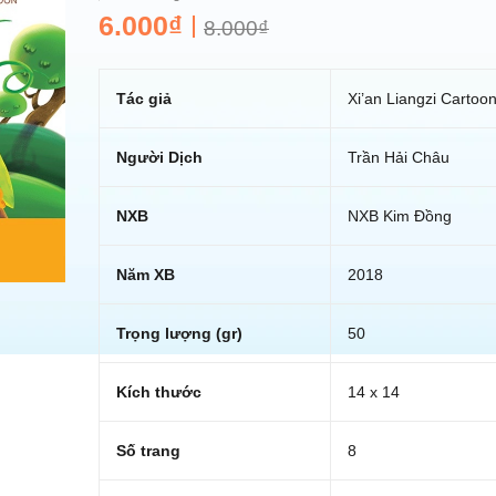
6.000₫
8.000₫
Tác giả
Xi’an Liangzi Cartoo
Người Dịch
Trần Hải Châu
NXB
NXB Kim Đồng
Năm XB
2018
Trọng lượng (gr)
50
Kích thước
14 x 14
Số trang
8