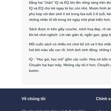
bằng hai "chân" IQ và EQ lớn lên vững vàng trên đư
IQ và EQ cho trẻ ngay từ lúc còn nhỏ. Mượn hình ản
phù hợp với tâm sinh lí trẻ trong lứa tuổi 2-6 tuổi
những nhân tố tốt trong trẻ ngày một phát triển hơn.
Sách được in trên giấy couche, minh hoạ đẹp, rõ r
khi bé chơi nghịch. Lời văn giản dị, ngắn gọn, giúp 
Mỗi cuốn sách có nhiều trò chơi bổ ích và lí thú nhằ
hút bởi màu sắc rực rỡ, hình ảnh sinh động; những t
IQ - "Học gói, học mở" gồm các cuốn: Hoa nở bốn mù
Chuyện hai bạn mây; Những cây dù tí hon; Chuyến p
bướm.
Về chúng tôi
Chính s