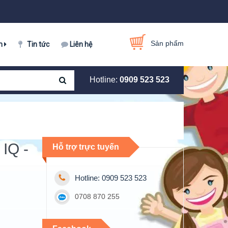
Sản phẩm
m
Tin tức
Liên hệ
Hotline:
0909 523 523
 IQ -
Hỗ trợ trực tuyến
Hotline: 0909 523 523
0708 870 255