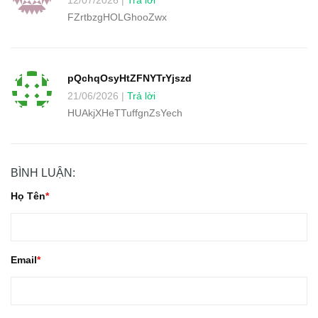
12/07/2026 |
Trả lời
FZrtbzgHOLGhooZwx
pQchqOsyHtZFNYTrYjszd
21/06/2026 |
Trả lời
HUAkjXHeTTuffgnZsYech
BÌNH LUẬN:
Họ Tên
Email